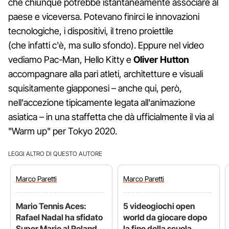
che chiunque potrebbe istantaneamente associare al
paese e viceversa. Potevano finirci le innovazioni
tecnologiche, i dispositivi, il treno proiettile
(che infatti c'è, ma sullo sfondo). Eppure nel video
vediamo Pac-Man, Hello Kitty e
Oliver Hutton
accompagnare alla pari atleti, architetture e visuali
squisitamente giapponesi – anche qui, però,
nell'accezione tipicamente legata all'animazione
asiatica – in una staffetta che dà ufficialmente il via al
"Warm up" per Tokyo 2020.
LEGGI ALTRO DI QUESTO AUTORE
Marco
Paretti
Marco
Paretti
Mario Tennis Aces:
5 videogiochi open
Rafael Nadal ha sfidato
world da giocare dopo
Super Mario al Roland
la fine della scuola