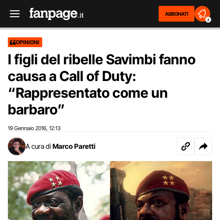
ABBONATI
2
OPINIONI
I figli del ribelle Savimbi fanno
causa a Call of Duty:
“Rappresentato come un
barbaro”
19 Gennaio 2016
12:13
,
A cura di
Marco Paretti