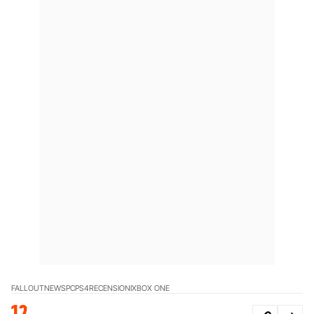
FALLOUT
NEWS
PC
PS4
RECENSIONI
XBOX ONE
12