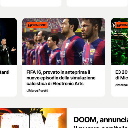
OPINIONE
OPIN
tanti
FIFA 16, provato in anteprima il
E3 201
nuovo episodio della simulazione
di Mic
calcistica di Electronic Arts
di
Marco 
di
Marco Paretti
DOOM, annuncia