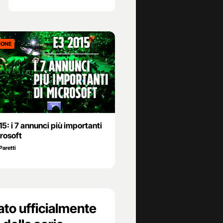
IONE
5: i 7 annunci più importanti
rosoft
Paretti
to ufficialmente