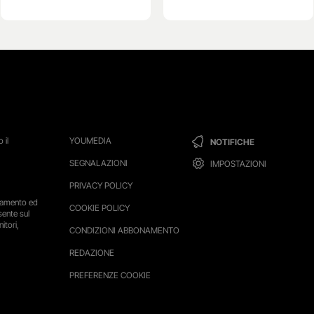
 il
YOUMEDIA
NOTIFICHE
SEGNALAZIONI
IMPOSTAZIONI
PRIVACY POLICY
ttamento ed
COOKIE POLICY
sente sul
itori,
CONDIZIONI ABBONAMENTO
REDAZIONE
PREFERENZE COOKIE