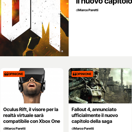
il nuovo capitolo
di
Marco Paretti
OPINIONE
OPINIONE
Oculus Rift, il visore per la
Fallout 4, annunciato
realtà virtuale sarà
ufficialmente il nuovo
compatibile con Xbox One
capitolo della saga
di
Marco Paretti
di
Marco Paretti