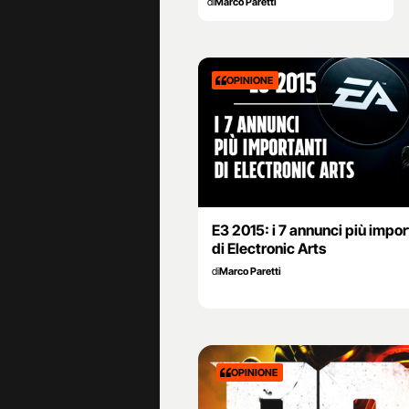
di
Marco Paretti
OPINIONE
E3 2015: i 7 annunci più impor
di Electronic Arts
di
Marco Paretti
OPINIONE