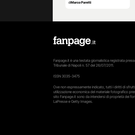
di
Marco Paretti
Fanpage.it è una testata giornalistica registrata presso
Tribunale di Napoli n. 57 del 26/07/2011.
ISSN 3035-3475
Ove non espressamente indicato, tutti i diritti di sfru
utilizzazione economica del materiale fotografico pre
sito Fanpage.it sono da intendersi di proprietà dei forn
LaPresse e Getty Images.