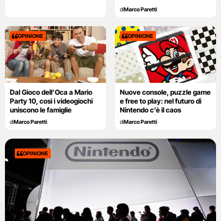
di
Marco Paretti
OPINIONE
OPINIONE
Dal Gioco dell’Oca a Mario
Nuove console, puzzle game
Party 10, così i videogiochi
e free to play: nel futuro di
uniscono le famiglie
Nintendo c’è il caos
di
Marco Paretti
di
Marco Paretti
OPINIONE