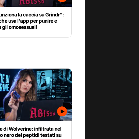
unziona la caccia su Grindr":
 che usa l'app per punire e
e gli omosessuali
e di Wolverine: infiltrata nel
 nero dei peptidi testati su