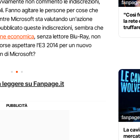
vviamente non commento le indiscrezioni,
i. Fanno agitare le persone per cose che
"Così f
ntre Microsoft sta valutando un'azione
la rete
truffar
pubblicato queste indiscrezioni, sembra che
ne economica
, senza lettore Blu-Ray, non
forse aspettare l'E3 2014 per un nuovo
n di Microsoft?
 leggere su Fanpage.it
La cavi
mercato