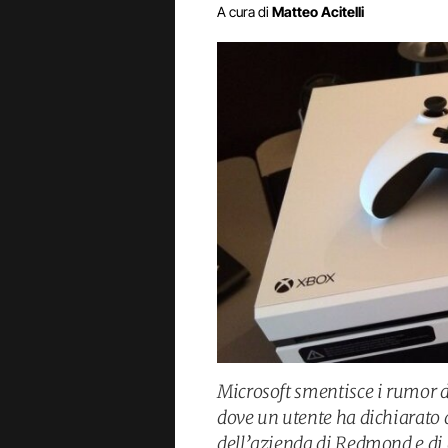
A cura di
Matteo Acitelli
Microsoft smentisce i rumor d
dove un utente ha dichiarato d
dell’azienda di Redmond e di 