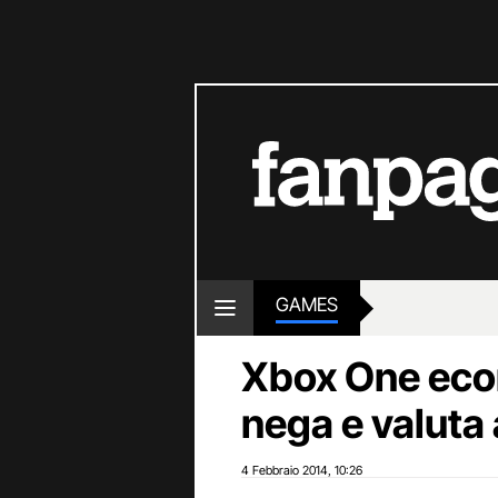
GAMES
Xbox One eco
nega e valuta 
4 Febbraio 2014
10:26
,