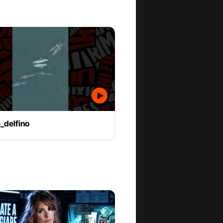
_delfino