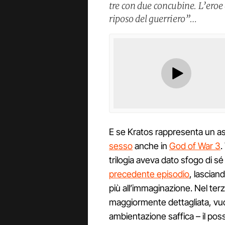
tre con due concubine. L’eroe è
riposo del guerriero”…
E se Kratos rappresenta un asp
sesso
anche in
God of War 3
.
trilogia aveva dato sfogo di sé
precedente episodio
, lascian
più all’immaginazione. Nel terz
maggiormente dettagliata, vuoi
ambientazione saffica – il pos