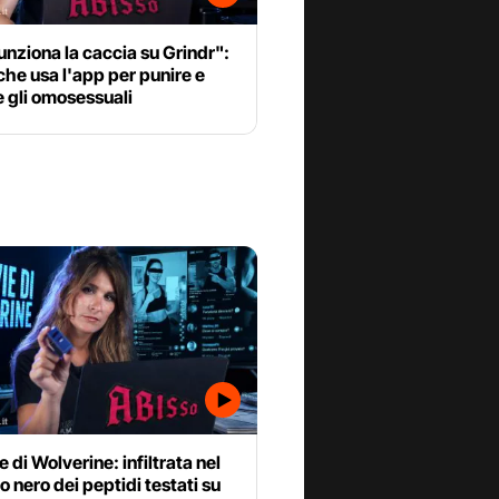
unziona la caccia su Grindr":
 che usa l'app per punire e
e gli omosessuali
e di Wolverine: infiltrata nel
 nero dei peptidi testati su