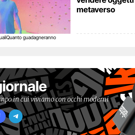
metaverso
ali
Quanto guadagneranno
giornale
tempo in cui viviamo con occhi moderni