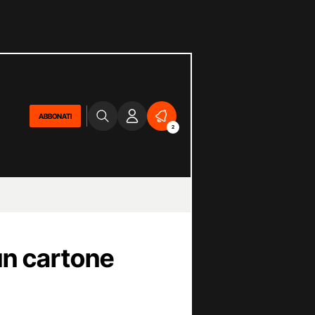
ABBONATI
2
un cartone