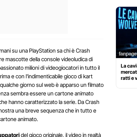
ani su una PlayStation sa chi è Crash
re mascotte della console videoludica di
La cavi
ssionato milioni di videogiocatori in tutto il
mercato
rima e con l'indimenticabile gioco di kart
ratti e
qualche giorno sul web è apparso un filmato
arenza sembra essere un cartone animato
 che hanno caratterizzato la serie. Da Crash
o mostra una breve sequenza che in tutto e
n cartone animato.
uppatori
del gioco originale, il video in realtà