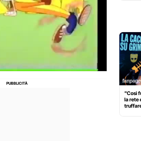
"Così f
la rete
truffar