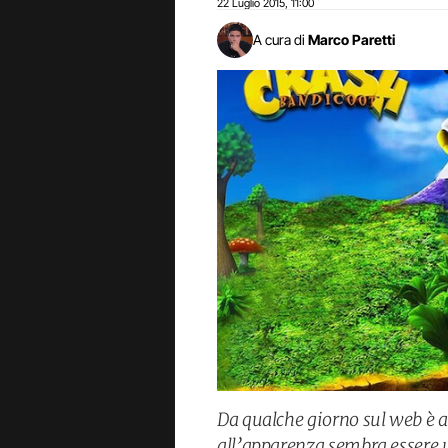
22 Luglio 2015
11:00
,
A cura di
Marco Paretti
Da qualche giorno sul web è a
all’apparenza sembra essere u