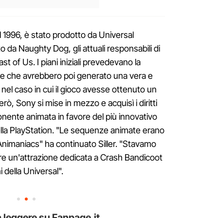
el 1996, è stato prodotto da Universal
o da Naughty Dog, gli attuali responsabili di
t of Us. I piani iniziali prevedevano la
e che avrebbero poi generato una vera e
i nel caso in cui il gioco avesse ottenuto un
ò, Sony si mise in mezzo e acquisì i diritti
nente animata in favore del più innovativo
della PlayStation. "Le sequenze animate erano
 Animaniacs" ha continuato Siller. "Stavamo
e un'attrazione dedicata a Crash Bandicoot
i della Universal".
 leggere su Fanpage.it