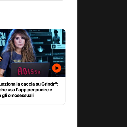
unziona la caccia su Grindr":
 che usa l'app per punire e
e gli omosessuali